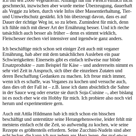
Ich bin seit 2006 Vegetarierin. Anfangs hat mir Fleisch einfach nicht
geschmeckt, inzwischen aber wurde meine Überzeugung, dauerhaft
als Veggie zu leben, durch viele Infos über Massentierhaltung, Tier-
und Umweltschutz gestärkt. Ich bin überzeugt davon, dass es auf
Dauer der richtige Weg ist, so zu leben. Zumindest für mich, denn
ich fühle mich mit dieser Art der Ernährung besser. Und ich rieche
tatsächlich auch besser als früher – denn es stimmt wirklich,
Fleischesser riechen viel intensiver und irgendwie ganz anders.
Ich beschäftige mich schon seit einiger Zeit auch mit veganer
Ernährung, hab aber mit dem tatsächlichen Ausleben ein paar
Schwierigkeiten: Einerseits gibt es einfach teilweise nur blöde
Ersatzprodukte – zum Beispiel für Käse – und andererseits nimmt es
sehr viel Zeit in Anspruch, sich über die einzelnen Zutaten und
deren Beschaffung Gedanken zu machen. Ich freue mich immer,
wenn ich es schaffe, was Veganes zu kochen und versuche auch,
dass dies oft der Fall ist – z.B. lasse ich dann absichtlich die Sahne
in der Sauce weg oder ersetze sie durch Soja-Cuisine –, aber bislang
ist es noch eher wie ein Hobby für mich. Ich probiere also noch viel
herum und experimentiere gern.
Auch mit Attila Hildmann hab ich mich schon ein bisschen
beschäftigt und unterstütze seine Herangehensweise, leider fehlt mir
meistens einfach echt die Zeit, so aufwendig zu kochen, wie seine
Rezepte es größtenteils erfordern. Seine Zucchini-Nudeln sind aber
echt lecker, die kann ich nur jedem ans Herz legen, der mal etwas