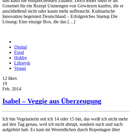
und kauft die entsprechenden Zutaten. Doch leider muss er als
Gourmet für ein Rezept Unmengen von Gewürzen kaufen, die er
anschließend nicht oder kaum mehr aufbraucht. Kulinarische
Innovation begeistert Deutschland – Erfolgreiches Startup Die
Lösung: Eine einzige Box, die das […]
Digital
Food
Hobby
Lifestyle
Vegan
12
likes
19
Feb.
2014
Isabel – Veggie aus Überzeugung
Ich bin Vegetarierin seit ich 14 oder 15 bin, das weiß ich nicht mehr
auf den Tag genau, weil ich nicht abrupt, sondern nach und nach
aufgehört hab. Es kam im Wesentlichen durch Reportagen über