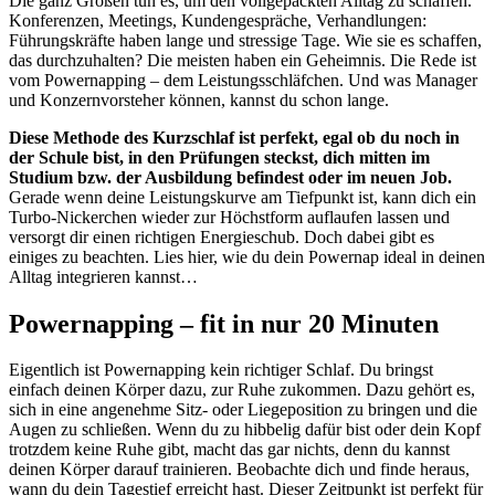
Die ganz Großen tun es, um den vollgepackten Alltag zu schaffen.
Konferenzen, Meetings, Kundengespräche, Verhandlungen:
Führungskräfte haben lange und stressige Tage. Wie sie es schaffen,
das durchzuhalten? Die meisten haben ein Geheimnis. Die Rede ist
vom Powernapping – dem Leistungsschläfchen. Und was Manager
und Konzernvorsteher können, kannst du schon lange.
Diese Methode des Kurzschlaf ist perfekt, egal ob du noch in
der Schule bist, in den Prüfungen steckst, dich mitten im
Studium bzw. der Ausbildung befindest oder im neuen Job.
Gerade wenn deine Leistungskurve am Tiefpunkt ist, kann dich ein
Turbo-Nickerchen wieder zur Höchstform auflaufen lassen und
versorgt dir einen richtigen Energieschub. Doch dabei gibt es
einiges zu beachten. Lies hier, wie du dein Powernap ideal in deinen
Alltag integrieren kannst…
Powernapping – fit in nur 20 Minuten
Eigentlich ist Powernapping kein richtiger Schlaf. Du bringst
einfach deinen Körper dazu, zur Ruhe zukommen. Dazu gehört es,
sich in eine angenehme Sitz- oder Liegeposition zu bringen und die
Augen zu schließen. Wenn du zu hibbelig dafür bist oder dein Kopf
trotzdem keine Ruhe gibt, macht das gar nichts, denn du kannst
deinen Körper darauf trainieren. Beobachte dich und finde heraus,
wann du dein Tagestief erreicht hast. Dieser Zeitpunkt ist perfekt für