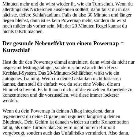
Minuten mehr und du wirst wieder fit, wie ein Turnschuh. Wenn du
allerdings das Nickerchen ausdehnen solltest, dann fällst du in das
nächste, tiefere Schlafstadium. Falls du also 30 Minuten und länger
liegen bleibst, dann ist es kein Powernap mehr, sondern du wirst
noch müder als vorher sein. Mit der 20 Minuten Regel kannst du
nichts falsch machen.
Der gesunde Nebeneffekt von einem Powernap =
Kurzschlaf
Hast du dir den Powernap einmal antrainiert, dann wirst du nicht nur
insgesamt leistungsfähiger, sondern schonst auch dein Herz-
Kreislauf-System. Das 20-Minuten-Schläfchen wirkt wie ein
autogenes Training. Wenn du deine Gedanken nicht loslassen
kannst, dann stell dir einfach vor, du seist eine Wolke, die am
Himmel schwebt. Es hilft auch dich auf die einzelnen Köperteile zu
konzentrieren und dir vorzustellen, wie diese immer lockerer
werden.
Wenn du dein Powernap in deinen Alltag integrierst, dann
regenerierst du deine Organe und regulierst langfristig deinen
Blutdruck. Dein Gehirn ist danach wieder zu mehr Konzentration
fähig, als ohne Turboschlaf. So wird nicht nur ein Burnout
vorgebeugt, sondern auch das Unfallrisiko vermindert. Also dann,