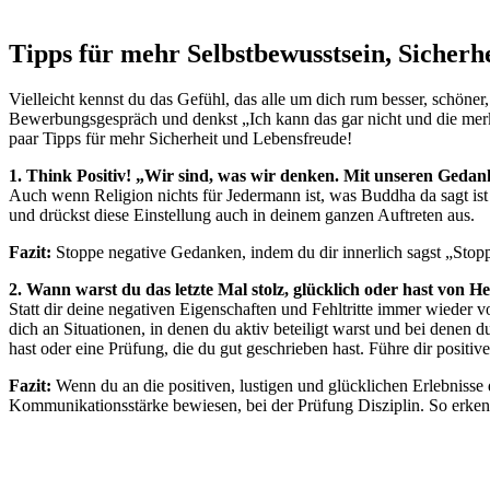
Tipps für mehr Selbstbewusstsein, Sicherh
Vielleicht kennst du das Gefühl, das alle um dich rum besser, schöne
Bewerbungsgespräch und denkst „Ich kann das gar nicht und die merke
paar Tipps für mehr Sicherheit und Lebensfreude!
1. Think Positiv! „Wir sind, was wir denken. Mit unseren Geda
Auch wenn Religion nichts für Jedermann ist, was Buddha da sagt ist ga
und drückst diese Einstellung auch in deinem ganzen Auftreten aus.
Fazit:
Stoppe negative Gedanken, indem du dir innerlich sagst „Stopp
2. Wann warst du das letzte Mal stolz, glücklich oder hast von H
Statt dir deine negativen Eigenschaften und Fehltritte immer wieder 
dich an Situationen, in denen du aktiv beteiligt warst und bei denen du
hast oder eine Prüfung, die du gut geschrieben hast. Führe dir positiv
Fazit:
Wenn du an die positiven, lustigen und glücklichen Erlebnisse 
Kommunikationsstärke bewiesen, bei der Prüfung Disziplin. So erken