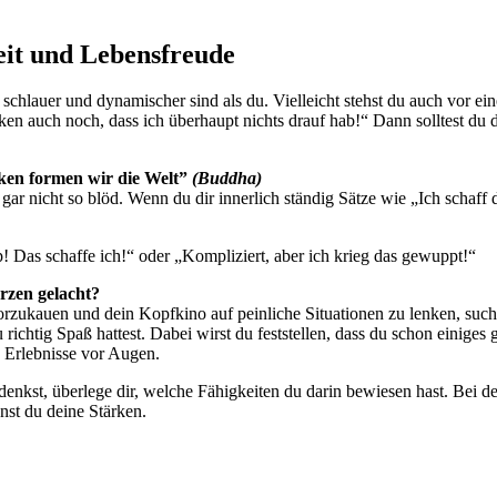
eit und Lebensfreude
r, schlauer und dynamischer sind als du. Vielleicht stehst du auch vor 
n auch noch, dass ich überhaupt nichts drauf hab!“ Dann solltest du 
nken formen wir die Welt”
(Buddha)
r nicht so blöd. Wenn du dir innerlich ständig Sätze wie „Ich schaff da
! Das schaffe ich!“ oder „Kompliziert, aber ich krieg das gewuppt!“
erzen gelacht?
vorzukauen und dein Kopfkino auf peinliche Situationen zu lenken, such
 richtig Spaß hattest. Dabei wirst du feststellen, dass du schon einiges 
e Erlebnisse vor Augen.
denkst, überlege dir, welche Fähigkeiten du darin bewiesen hast. Bei d
nst du deine Stärken.