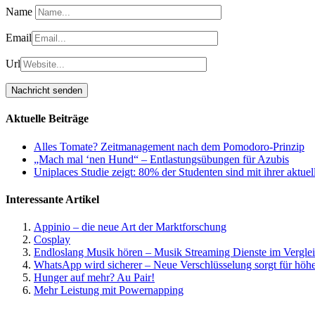
Name
Email
Url
Aktuelle Beiträge
Alles Tomate? Zeitmanagement nach dem Pomodoro-Prinzip
„Mach mal ‘nen Hund“ – Entlastungsübungen für Azubis
Uniplaces Studie zeigt: 80% der Studenten sind mit ihrer aktue
Interessante Artikel
Appinio – die neue Art der Marktforschung
Cosplay
Endloslang Musik hören – Musik Streaming Dienste im Vergle
WhatsApp wird sicherer – Neue Verschlüsselung sorgt für höh
Hunger auf mehr? Au Pair!
Mehr Leistung mit Powernapping