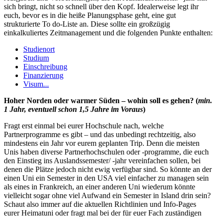
sich bringt, nicht so schnell über den Kopf. Idealerweise legt ihr
euch, bevor es in die heiße Planungsphase geht, eine gut
strukturierte To do-Liste an. Diese sollte ein großzügig
einkalkuliertes Zeitmanagement und die folgenden Punkte enthalten:
Studienort
Studium
Einschreibung
Finanzierung
Visum...
Hoher Norden oder warmer Süden – wohin soll es gehen? (
min.
1 Jahr, eventuell schon 1,5 Jahre im Voraus
)
Fragt erst einmal bei eurer Hochschule nach, welche
Partnerprogramme es gibt ­­– und das unbedingt rechtzeitig, also
mindestens ein Jahr vor eurem geplanten Trip. Denn die meisten
Unis haben diverse Partnerhochschulen oder -programme, die euch
den Einstieg ins Auslandssemester/ -jahr vereinfachen sollen, bei
denen die Plätze jedoch nicht ewig verfügbar sind. So könnte an der
einen Uni ein Semester in den USA viel einfacher zu managen sein
als eines in Frankreich, an einer anderen Uni wiederum könnte
vielleicht sogar ohne viel Aufwand ein Semester in Island drin sein?
Schaut also immer auf die aktuellen Richtlinien und Info-Pages
eurer Heimatuni oder fragt mal bei der für euer Fach zuständigen