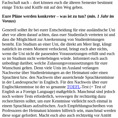
Fachschaft nach – dort können euch die älteren Semester bestimmt
einige Tricks und Kniffe mit auf den Weg geben.
Eure Pläne werden konkreter – was ist zu tun? (
min. 1 Jahr im
Voraus
)
Generell solltet ihr bei eurer Entscheidung für eine ausländische Uni
aber vor allem darauf achten, dass euer Studienfach vertreten ist und
dass die Möglichkeit zur Anerkennung von Studienleistungen
besteht. Ein Studium an einer Uni, die direkt am Meer liegt, klingt
natürlich im ersten Moment verlockend, bringt euch aber nichts,
wenn die Uni nicht die passenden Voraussetzungen erfüllt und euch
so im Studium nicht weiterbringen würde. Informiert euch auch
unbedingt darüber, welche Zulassungsvoraussetzungen für eure
Wunschuni gelten. Denn viele Unis im Ausland verlangen
Nachweise über Studienleistungen an der Heimatuni oder einen
Sprachtest bzw. den Nachweis über ausreichende Sprachkenntnisse
in der Landessprache/ in Englisch. Für den Nachweis über eure
Englischkenntnisse ist der so genannte
TOEFL
-Test (= Test of
English as a Foreign Language) maßgeblich. Manchmal sind jedoch
noch weitere Tests erforderlich, weswegen ihr rechtzeitig dazu
recherchieren solltet, um eure Kenntnisse vielleicht noch einmal in
einem Sprachkurs aufzufrischen. Auch Empfehlungsschreiben von
Professoren der Heimatuni könnten hilfreich sein, manchmal werden
diese sogar gefordert. Macht euch also auch rechtzeitig vor Antritt