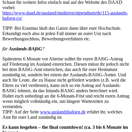
Schaut für weitere Infos einfach mal auf der Website des DAAD
vorbei:
https://www.daad.de/ausland/studieren/stipendium/de/115-auslands-
bafoeg-co/
TIPP: Bei Erasmus läuft das Ganze dann über eure Hochschule.
Erkundigt euch also in jeden Fall immer an eurer Uni nach
Bewerbungsschluss, Bewerbungsverfahren etc.
für
Auslands-BAföG
?
Spätestens 6 Monate vor Abreise solltet ihr euren BAföG-Antrag
auf Förderung im Ausland einreichen. Diesen müsst ihr jedoch nicht
bei dem BAföG-Amt einreichen, das auch für eure Heimatuni
zuständig ist, sondern bei einem der Auslands-BAföG-Ämter. Und
auch für Leute, die zu Hause nicht gefördert wurden (z.B. weil die
Eltern zu viel verdienen), kann sich so ein Antrag auf Auslands-
BAföG lohnen, da das Inlands-BAföG anders berechnet wird.
Haltet euch unbedingt an die 6-Monats-Frist und reicht euren Antrag
wenn möglich vollständig ein, um längere Wartezeiten zu
vermeiden.
TIPP: Auf der Seite
www.auslandsbafoeg.de
erfahrt ihr, welches
Amt für euer Land zuständig ist.
Es kann losgehen – the final countdown! (ca. 3 bis 6 Monate im