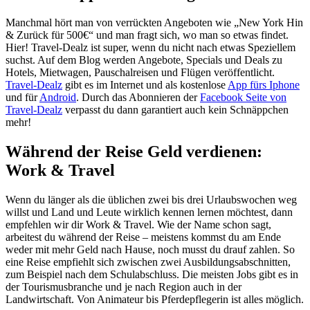
Manchmal hört man von verrückten Angeboten wie „New York Hin
& Zurück für 500€“ und man fragt sich, wo man so etwas findet.
Hier! Travel-Dealz ist super, wenn du nicht nach etwas Speziellem
suchst. Auf dem Blog werden Angebote, Specials und Deals zu
Hotels, Mietwagen, Pauschalreisen und Flügen veröffentlicht.
Travel-Dealz
gibt es im Internet und als kostenlose
App fürs Iphone
und für
Android
. Durch das Abonnieren der
Facebook Seite von
Travel-Dealz
verpasst du dann garantiert auch kein Schnäppchen
mehr!
Während der Reise Geld verdienen:
Work & Travel
Wenn du länger als die üblichen zwei bis drei Urlaubswochen weg
willst und Land und Leute wirklich kennen lernen möchtest, dann
empfehlen wir dir Work & Travel. Wie der Name schon sagt,
arbeitest du während der Reise – meistens kommst du am Ende
weder mit mehr Geld nach Hause, noch musst du drauf zahlen. So
eine Reise empfiehlt sich zwischen zwei Ausbildungsabschnitten,
zum Beispiel nach dem Schulabschluss. Die meisten Jobs gibt es in
der Tourismusbranche und je nach Region auch in der
Landwirtschaft. Von Animateur bis Pferdepflegerin ist alles möglich.