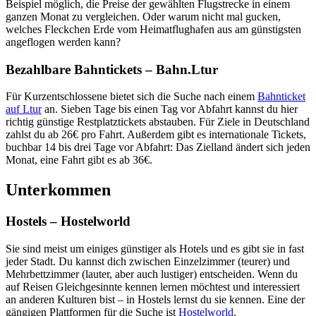
Beispiel möglich, die Preise der gewählten Flugstrecke in einem
ganzen Monat zu vergleichen. Oder warum nicht mal gucken,
welches Fleckchen Erde vom Heimatflughafen aus am günstigsten
angeflogen werden kann?
Bezahlbare Bahntickets – Bahn.Ltur
Für Kurzentschlossene bietet sich die Suche nach einem
Bahnticket
auf Ltur
an. Sieben Tage bis einen Tag vor Abfahrt kannst du hier
richtig günstige Restplatztickets abstauben. Für Ziele in Deutschland
zahlst du ab 26€ pro Fahrt. Außerdem gibt es internationale Tickets,
buchbar 14 bis drei Tage vor Abfahrt: Das Zielland ändert sich jeden
Monat, eine Fahrt gibt es ab 36€.
Unterkommen
Hostels – Hostelworld
Sie sind meist um einiges günstiger als Hotels und es gibt sie in fast
jeder Stadt. Du kannst dich zwischen Einzelzimmer (teurer) und
Mehrbettzimmer (lauter, aber auch lustiger) entscheiden. Wenn du
auf Reisen Gleichgesinnte kennen lernen möchtest und interessiert
an anderen Kulturen bist – in Hostels lernst du sie kennen. Eine der
gängigen Plattformen für die Suche ist
Hostelworld
.