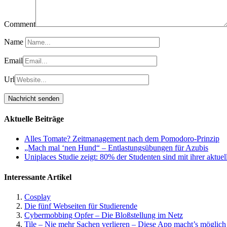
Comment
Name
Email
Url
Aktuelle Beiträge
Alles Tomate? Zeitmanagement nach dem Pomodoro-Prinzip
„Mach mal ‘nen Hund“ – Entlastungsübungen für Azubis
Uniplaces Studie zeigt: 80% der Studenten sind mit ihrer aktue
Interessante Artikel
Cosplay
Die fünf Webseiten für Studierende
Cybermobbing Opfer – Die Bloßstellung im Netz
Tile – Nie mehr Sachen verlieren – Diese App macht’s möglich