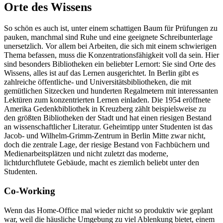
Orte des Wissens
So schön es auch ist, unter einem schattigen Baum für Prüfungen zu
pauken, manchmal sind Ruhe und eine geeignete Schreibunterlage
unersetzlich. Vor allem bei Arbeiten, die sich mit einem schwierigen
Thema befassen, muss die Konzentrationsfähigkeit voll da sein. Hier
sind besonders Bibliotheken ein beliebter Lernort: Sie sind Orte des
Wissens, alles ist auf das Lernen ausgerichtet. In Berlin gibt es
zahlreiche öffentliche- und Universitätsbibliotheken, die mit
gemütlichen Sitzecken und hunderten Regalmetern mit interessanten
Lektüren zum konzentrierten Lernen einladen. Die 1954 eröffnete
Amerika Gedenkbibliothek in Kreuzberg zählt beispielsweise zu
den größten Bibliotheken der Stadt und hat einen riesigen Bestand
an wissenschaftlicher Literatur. Geheimtipp unter Studenten ist das
Jacob- und Wilhelm-Grimm-Zentrum in Berlin Mitte zwar nicht,
doch die zentrale Lage, der riesige Bestand von Fachbüchern und
Medienarbeitsplätzen und nicht zuletzt das moderne,
lichtdurchflutete Gebäude, macht es ziemlich beliebt unter den
Studenten.
Co-Working
Wenn das Home-Office mal wieder nicht so produktiv wie geplant
war, weil die häusliche Umgebung zu viel Ablenkung bietet, einem