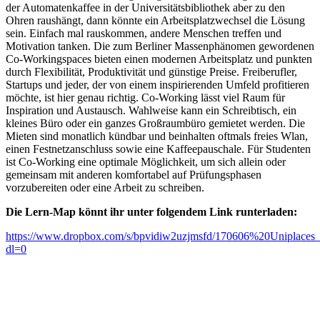
der Automatenkaffee in der Universitätsbibliothek aber zu den
Ohren raushängt, dann könnte ein Arbeitsplatzwechsel die Lösung
sein. Einfach mal rauskommen, andere Menschen treffen und
Motivation tanken. Die zum Berliner Massenphänomen gewordenen
Co-Workingspaces bieten einen modernen Arbeitsplatz und punkten
durch Flexibilität, Produktivität und günstige Preise. Freiberufler,
Startups und jeder, der von einem inspirierenden Umfeld profitieren
möchte, ist hier genau richtig. Co-Working lässt viel Raum für
Inspiration und Austausch. Wahlweise kann ein Schreibtisch, ein
kleines Büro oder ein ganzes Großraumbüro gemietet werden. Die
Mieten sind monatlich kündbar und beinhalten oftmals freies Wlan,
einen Festnetzanschluss sowie eine Kaffeepauschale. Für Studenten
ist Co-Working eine optimale Möglichkeit, um sich allein oder
gemeinsam mit anderen komfortabel auf Prüfungsphasen
vorzubereiten oder eine Arbeit zu schreiben.
Die Lern-Map könnt ihr unter folgendem Link runterladen:
https://www.dropbox.com/s/bpvidiw2uzjmsfd/170606%20Uniplaces
dl=0