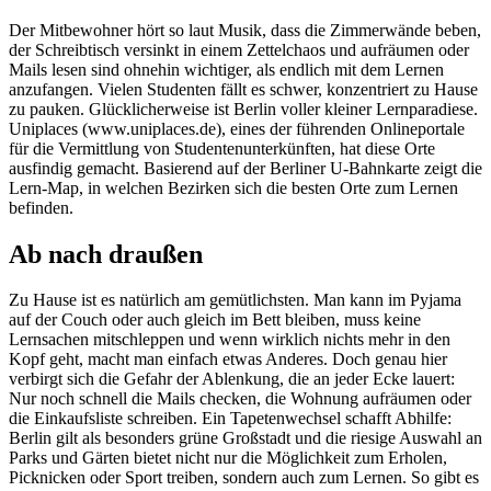
Der Mitbewohner hört so laut Musik, dass die Zimmerwände beben,
der Schreibtisch versinkt in einem Zettelchaos und aufräumen oder
Mails lesen sind ohnehin wichtiger, als endlich mit dem Lernen
anzufangen. Vielen Studenten fällt es schwer, konzentriert zu Hause
zu pauken. Glücklicherweise ist Berlin voller kleiner Lernparadiese.
Uniplaces (www.uniplaces.de), eines der führenden Onlineportale
für die Vermittlung von Studentenunterkünften, hat diese Orte
ausfindig gemacht. Basierend auf der Berliner U-Bahnkarte zeigt die
Lern-Map, in welchen Bezirken sich die besten Orte zum Lernen
befinden.
Ab nach draußen
Zu Hause ist es natürlich am gemütlichsten. Man kann im Pyjama
auf der Couch oder auch gleich im Bett bleiben, muss keine
Lernsachen mitschleppen und wenn wirklich nichts mehr in den
Kopf geht, macht man einfach etwas Anderes. Doch genau hier
verbirgt sich die Gefahr der Ablenkung, die an jeder Ecke lauert:
Nur noch schnell die Mails checken, die Wohnung aufräumen oder
die Einkaufsliste schreiben. Ein Tapetenwechsel schafft Abhilfe:
Berlin gilt als besonders grüne Großstadt und die riesige Auswahl an
Parks und Gärten bietet nicht nur die Möglichkeit zum Erholen,
Picknicken oder Sport treiben, sondern auch zum Lernen. So gibt es