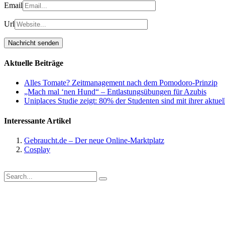
Email
Url
Aktuelle Beiträge
Alles Tomate? Zeitmanagement nach dem Pomodoro-Prinzip
„Mach mal ‘nen Hund“ – Entlastungsübungen für Azubis
Uniplaces Studie zeigt: 80% der Studenten sind mit ihrer aktue
Interessante Artikel
Gebraucht.de – Der neue Online-Marktplatz
Cosplay