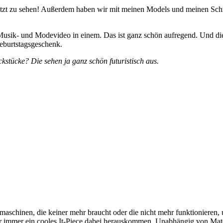
gesetzt zu sehen! Außerdem haben wir mit meinen Models und meinen S
 Musik- und Modevideo in einem. Das ist ganz schön aufregend. Und di
eburtstagsgeschenk.
kstücke? Die sehen ja ganz schön futuristisch aus.
aschinen, die keiner mehr braucht oder die nicht mehr funktionieren, 
e nur immer ein cooles It-Piece dabei herauskommen. Unabhängig von Mat