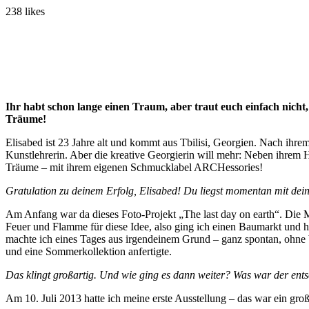
238
likes
Ihr habt schon lange einen Traum, aber traut euch einfach nich
Träume!
Elisabed ist 23 Jahre alt und kommt aus Tbilisi, Georgien. Nach ihrem
Kunstlehrerin. Aber die kreative Georgierin will mehr: Neben ihrem H
Träume ­– mit ihrem eigenen Schmucklabel ARCHessories!
Gratulation zu deinem Erfolg, Elisabed! Du liegst momentan mit dei
Am Anfang war da dieses Foto-Projekt „The last day on earth“. Die Mac
Feuer und Flamme für diese Idee, also ging ich einen Baumarkt und ho
machte ich eines Tages aus irgendeinem Grund – ganz spontan, ohne b
und eine Sommerkollektion anfertigte.
Das klingt großartig. Und wie ging es dann weiter? Was war der ents
Am 10. Juli 2013 hatte ich meine erste Ausstellung – das war ein g