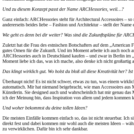
Und zu diesem Konzept passt der Name ARCHessories, weil…?
Ganz einfach: ARCHessories steht für Architectural Accessoires – so 
andererseits beides liebe – Fashion und Architektur – stellt der Name
Wie geht es denn bei dir weiter? Was sind die Zukunftspläne für ARC
Zuletzt hat die Frau des estnischen Botschafters auf dem „American F
gutes Omen für die Zukunft. Und im Moment arbeite ich auch noch a
ARCHessories auch in Deutschland kaufen – und zwar in Berlin im 
Moment liebe ich das, was ich mache, also denke ich nicht großartig 
Das klingt wirklich gut. Wo holst du bloß all diese Kreativität her? Ist
Überhaupt nicht! Es ist nicht schwer, etwas zu tun, was einem wir
automatisch. Mir hat niemand beigebracht, wie man Accessoires aus Meta
Künstlerin. Sie designed auch und wahrscheinlich hat mir genau das M
ich der Meinung bin, dass Inspiration von allem und jedem kommen k
Und woher bekommst du deine tollen Ideen?
Die meisten Einfälle kommen einfach so, das ist nicht steuerbar. Ich
direkt fest und dabei kommen mir wohl auch die meisten Ideen – währ
zu verwirklichen. Dafür bin ich sehr dankbar.