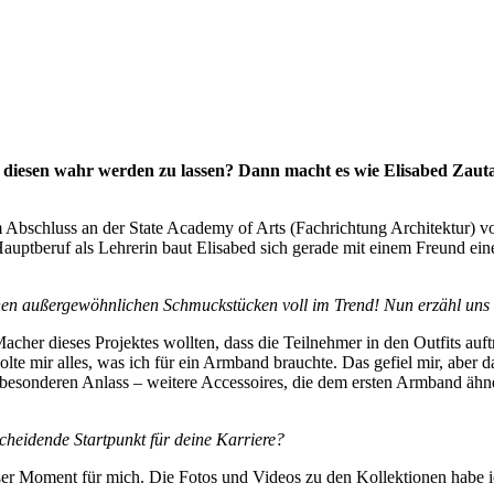
t, diesen wahr werden zu lassen? Dann macht es wie Elisabed Zaut
 Abschluss an der State Academy of Arts (Fachrichtung Architektur) vor 
auptberuf als Lehrerin baut Elisabed sich gerade mit einem Freund eine
nen außergewöhnlichen Schmuckstücken voll im Trend! Nun erzähl uns 
her dieses Projektes wollten, dass die Teilnehmer in den Outfits auftr
lte mir alles, was ich für ein Armband brauchte. Das gefiel mir, aber 
esonderen Anlass – weitere Accessoires, die dem ersten Armband ähnelt
cheidende Startpunkt für deine Karriere?
roßer Moment für mich. Die Fotos und Videos zu den Kollektionen habe 