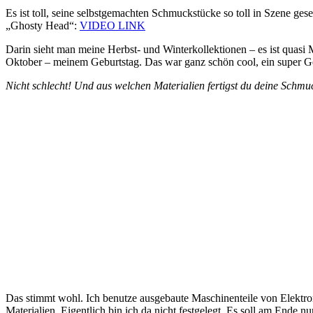
Es ist toll, seine selbstgemachten Schmuckstücke so toll in Szene 
„Ghosty Head“:
VIDEO LINK
Darin sieht man meine Herbst- und Winterkollektionen – es ist quasi
Oktober – meinem Geburtstag. Das war ganz schön cool, ein super G
Nicht schlecht! Und aus welchen Materialien fertigst du deine Schmuc
Das stimmt wohl. Ich benutze ausgebaute Maschinenteile von Elektrom
Materialien. Eigentlich bin ich da nicht festgelegt. Es soll am End